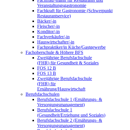
Fachfrau/-mann für Restaurants und
Veranstaltungsgastronomie
Fachkraft für Gastronomie (Schwerpunkt
Restaurantservice)
Bäcker/-in
Fleischer/-in
Konditor/-in
Fachverkäufer/-in
Hauswirtschafter/-in
Fachpraktiker/in Küche/Gastgewerbe
Fachoberschule & Höhere BFS
Zweijährige Berufsfachschule
(FHR) für Gesundheit & Soziales
FOS 12 B
FOS 13 B
Zweijährige Berufsfachschule
(FHR) für
Ernährung/Hauswirtschaft
Berufsfachschulen
Berufsfachschule 1 (Ernährungs- &
Versorgungsmanagement)
Berufsfachschule 1
(Gesundheit/Erziehung und Soziales)
Berufsfachschule 2 (Ernährungs- &
Versorgungsmanagement)