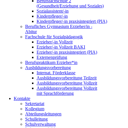
Berufsfachschule 2
(Gesundheit/Erziehung und Soziales)
Sozialassistent/-in
Kinderpfleger/-in
Kinderpfleger/-in praxisintegriert (PIA)
Berufliches Gymnasium Erzieher/in -
Abitur
Fachschule für Sozialpädagogik
Erzieher/-in Vollzeit
Erzieher/-in Vollzeit BAKI
Erzieher/-in praxisintegriert (PIA)
Externenprüfung
Berufspraktikum Erzieher*in
Ausbildungsvorbereitung
Internat. Förderklasse
Ausbildungsvorbereitung Teilzeit
Ausbildungsvorbereitung Vollzeit
Ausbildungsvorbereitung Vollzeit
mit Sprachförderung
Kontakte
Sekretariat
Kollegium
Abteilungsleitungen
Schulleitung
Schulverwaltung