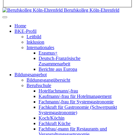
Berufskolleg Köln-Ehrenfeld
Home
BKE-Profil
Leitbild
Inklusion
Internationales
Erasmus+
Deutsch-Französische
Zusammenarbeit
Berichte aus Europa
Bildungsangebot
Bildungsgangübersicht
Berufsschule
Hotelfachmann/-frau
Kaufmann/-frau für Hotelmanagement
Fachmann/-frau für Systemgastronomie
Fachkraft für Gastronomie (Schwerpunkt
Systemgastronomie)
Koch/Köchin
Fachkraft Küche
Fachfrau/-mann für Restaurants und
Veranstaltungsgastronomie