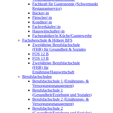
Fachkraft für Gastronomie (Schwerpunkt
Restaurantservice)
Bäcker/-in
Fleischer/-in
Konditor/-in
Fachverkäufer/-in
Hauswirtschafter/-in
Fachpraktiker/in Küche/Gastgewerbe
Fachoberschule & Höhere BFS
Zweijährige Berufsfachschule
(FHR) für Gesundheit & Soziales
FOS 12 B
FOS 13 B
Zweijährige Berufsfachschule
(FHR) für
Ernährung/Hauswirtschaft
Berufsfachschulen
Berufsfachschule 1 (Ernährungs- &
Versorgungsmanagement)
Berufsfachschule 1
(Gesundheit/Erziehung und Soziales)
Berufsfachschule 2 (Ernährungs- &
Versorgungsmanagement)
Berufsfachschule 2
(Gesundheit/Erziehung und Soziales)