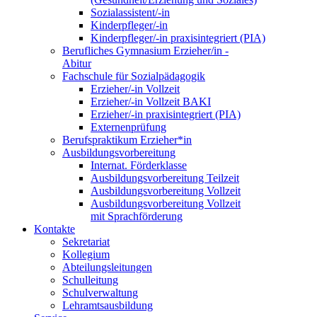
Sozialassistent/-in
Kinderpfleger/-in
Kinderpfleger/-in praxisintegriert (PIA)
Berufliches Gymnasium Erzieher/in -
Abitur
Fachschule für Sozialpädagogik
Erzieher/-in Vollzeit
Erzieher/-in Vollzeit BAKI
Erzieher/-in praxisintegriert (PIA)
Externenprüfung
Berufspraktikum Erzieher*in
Ausbildungsvorbereitung
Internat. Förderklasse
Ausbildungsvorbereitung Teilzeit
Ausbildungsvorbereitung Vollzeit
Ausbildungsvorbereitung Vollzeit
mit Sprachförderung
Kontakte
Sekretariat
Kollegium
Abteilungsleitungen
Schulleitung
Schulverwaltung
Lehramtsausbildung