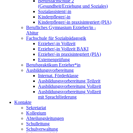
Berufsfachschule 2
(Gesundheit/Erziehung und Soziales)
Sozialassistent/-in
Kinderpfleger/-in
Kinderpfleger/-in praxisintegriert (PIA)
Berufliches Gymnasium Erzieher/in -
Abitur
Fachschule für Sozialpädagogik
Erzieher/-in Vollzeit
Erzieher/-in Vollzeit BAKI
Erzieher/-in praxisintegriert (PIA)
Externenprüfung
Berufspraktikum Erzieher*in
Ausbildungsvorbereitung
Internat. Förderklasse
Ausbildungsvorbereitung Teilzeit
Ausbildungsvorbereitung Vollzeit
Ausbildungsvorbereitung Vollzeit
mit Sprachförderung
Kontakte
Sekretariat
Kollegium
Abteilungsleitungen
Schulleitung
Schulverwaltung