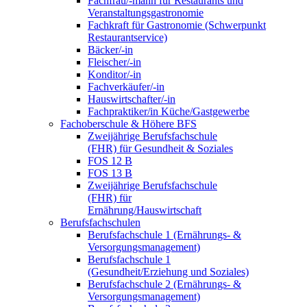
Fachfrau/-mann für Restaurants und
Veranstaltungsgastronomie
Fachkraft für Gastronomie (Schwerpunkt
Restaurantservice)
Bäcker/-in
Fleischer/-in
Konditor/-in
Fachverkäufer/-in
Hauswirtschafter/-in
Fachpraktiker/in Küche/Gastgewerbe
Fachoberschule & Höhere BFS
Zweijährige Berufsfachschule
(FHR) für Gesundheit & Soziales
FOS 12 B
FOS 13 B
Zweijährige Berufsfachschule
(FHR) für
Ernährung/Hauswirtschaft
Berufsfachschulen
Berufsfachschule 1 (Ernährungs- &
Versorgungsmanagement)
Berufsfachschule 1
(Gesundheit/Erziehung und Soziales)
Berufsfachschule 2 (Ernährungs- &
Versorgungsmanagement)