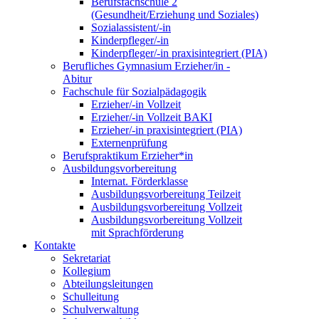
Berufsfachschule 2
(Gesundheit/Erziehung und Soziales)
Sozialassistent/-in
Kinderpfleger/-in
Kinderpfleger/-in praxisintegriert (PIA)
Berufliches Gymnasium Erzieher/in -
Abitur
Fachschule für Sozialpädagogik
Erzieher/-in Vollzeit
Erzieher/-in Vollzeit BAKI
Erzieher/-in praxisintegriert (PIA)
Externenprüfung
Berufspraktikum Erzieher*in
Ausbildungsvorbereitung
Internat. Förderklasse
Ausbildungsvorbereitung Teilzeit
Ausbildungsvorbereitung Vollzeit
Ausbildungsvorbereitung Vollzeit
mit Sprachförderung
Kontakte
Sekretariat
Kollegium
Abteilungsleitungen
Schulleitung
Schulverwaltung