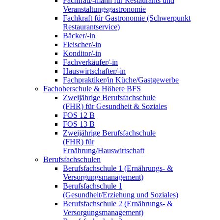
Fachfrau/-mann für Restaurants und
Veranstaltungsgastronomie
Fachkraft für Gastronomie (Schwerpunkt
Restaurantservice)
Bäcker/-in
Fleischer/-in
Konditor/-in
Fachverkäufer/-in
Hauswirtschafter/-in
Fachpraktiker/in Küche/Gastgewerbe
Fachoberschule & Höhere BFS
Zweijährige Berufsfachschule
(FHR) für Gesundheit & Soziales
FOS 12 B
FOS 13 B
Zweijährige Berufsfachschule
(FHR) für
Ernährung/Hauswirtschaft
Berufsfachschulen
Berufsfachschule 1 (Ernährungs- &
Versorgungsmanagement)
Berufsfachschule 1
(Gesundheit/Erziehung und Soziales)
Berufsfachschule 2 (Ernährungs- &
Versorgungsmanagement)